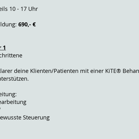
eils 10 - 17 Uhr
ildung:
690,- €
 1
chrittene
klarer deine Klienten/Patienten mit einer KiTE® Beha
terstützen.
itung:
earbeitung
"
ewusste Steuerung