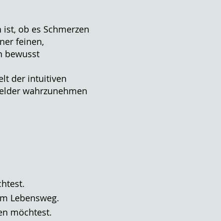
h ist, ob es Schmerzen
ner feinen,
en bewusst
lt der intuitiven
e Felder wahrzunehmen
htest.
hrem Lebensweg.
en möchtest.